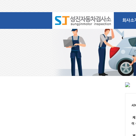
회사소
서
제 
이
제 