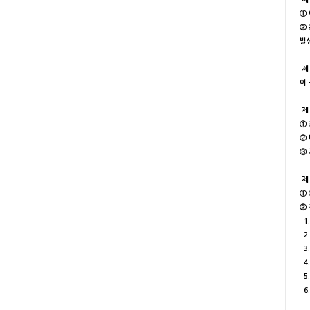
①
②
발
제 
이
제 
①
②
③
제 
①
②
1
2
3
4
5
6