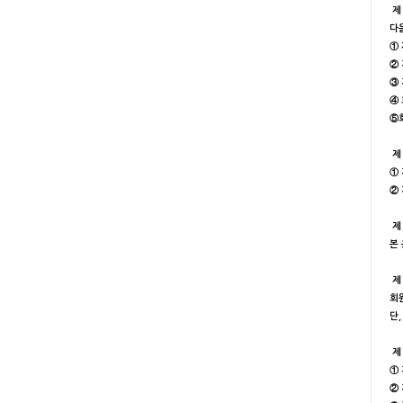
제 
다
①
②
③
④
⑤
제 
①
②
제 
본
제
회
단
제 
①
②